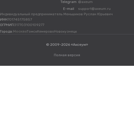
Telegram
@axeum
E-mail
support@axeum.ru
Индивидуальный предприниматель Меньшиков Руслан Юрьевич
ИНН
701745175857
ОГРНИП
317703100109277
Города:
Москва
Томск
Кемерово
Новокузнецк
© 2009-2026 «Аксеум»
Полная версия