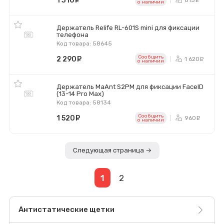
1 310
руб.
ру
o наличии
Держатель Relife RL-601S mini для фиксации
телефона
Код товара: 58645
Сообщить
2 290
руб.
1 620
р
o наличии
Держатель MaAnt S2PM для фиксации FaceID
(13-14 Pro Max)
Код товара: 58134
Сообщить
1 520
руб.
960
ру
o наличии
Следующая страница →
1
2
Антистатические щетки