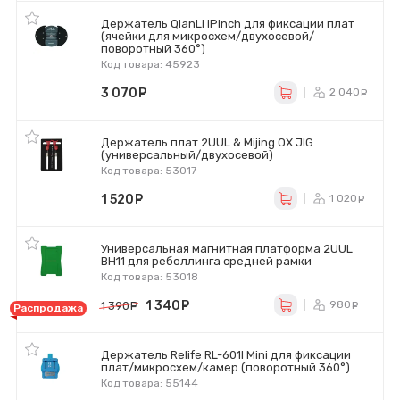
Держатель QianLi iPinch для фиксации плат
(ячейки для микросхем/двухосевой/
поворотный 360°)
Код товара: 45923
3 070
руб.
2 040
р
Держатель плат 2UUL & Mijing OX JIG
(универсальный/двухосевой)
Код товара: 53017
1 520
руб.
1 020
р
Универсальная магнитная платформа 2UUL
BH11 для реболлинга средней рамки
Код товара: 53018
1 340
руб.
980
1 390
руб.
ру
Распродажа
Держатель Relife RL-601I Mini для фиксации
плат/микросхем/камер (поворотный 360°)
Код товара: 55144