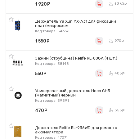
1 920
руб.
1 360
р
Держатель Ya Xun YX-A31 для фиксации
плат/микросхем
Код товара: 54636
1 550
руб.
970
ру
Зажим (струбцина) Relife RL-008A (4 шт.)
Код товара: 58148
550
руб.
405
ру
Универсальный держатель Hoco GH3
(магнитный) черный
Код товара: 59591
470
руб.
355
ру
Держатель Relife RL-936WD для ремонта
аккумулятора
Код товара: 47071