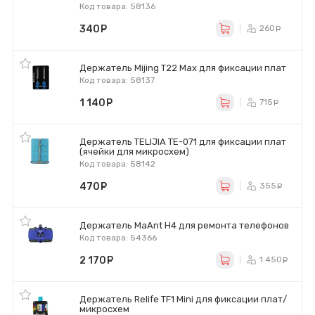
Код товара: 58136
340
руб.
260
ру
Держатель Mijing T22 Max для фиксации плат
Код товара: 58137
1 140
руб.
715
ру
Держатель TELIJIA TE-071 для фиксации плат
(ячейки для микросхем)
Код товара: 58142
470
руб.
355
ру
Держатель MaAnt H4 для ремонта телефонов
Код товара: 54366
2 170
руб.
1 450
р
Держатель Relife TF1 Mini для фиксации плат/
микросхем