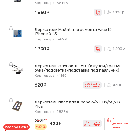
Код товара: 55145
1 660
руб.
1 100
р
Держатель MaAnt для ремонта Face ID
iPhone X-15
Код товара: 54635
1 790
руб.
1 200
р
Держатель с лупой TE-801 (с лупой/третья
рука/подсветка/подставка под паяльник)
Код товара: 41160
Сообщить
620
руб.
460
ру
o наличии
Держатель плат для iPhone 6/6 Plus/6S/6S
Plus
Код товара: 28286
Сегодня
620
руб.
Сообщить
420
руб.
дилерская
o наличии
-32%
Распродажа
цена!