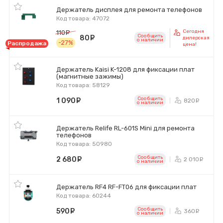
Держатель дисплея для ремонта телефонов
Код товара: 47072
Сегодня
110
руб.
Сообщить
80
руб.
дилерская
o наличии
-27%
Распродажа
цена!
Держатель Kaisi K-1208 для фиксации плат
(магнитные зажимы)
Код товара: 58129
Сообщить
1 090
руб.
820
ру
o наличии
Держатель Relife RL-601S Mini для ремонта
телефонов
Код товара: 50980
Сообщить
2 680
руб.
2 010
р
o наличии
Держатель RF4 RF-FT06 для фиксации плат
Код товара: 60244
Сообщить
590
руб.
360
ру
o наличии