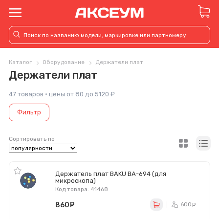
Каталог
Оборудование
Держатели плат
Держатели плат
47 товаров · цены от 80 до 5120 ₽
Фильтр
Сортировать по
Держатель плат BAKU BA-694 (для
микроскопа)
Код товара: 41468
860
руб.
600
ру