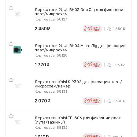
Держатель 2UUL BH03 One Jig для фиксации
плат/микросхем
Код товара: 58127
Сообщить
2 450
руб.
1 550
р
o наличии
Держатель 2UUL BH04 Micro Jig для фиксации
плат/микросхем
Код товара: 58128
Сообщить
1 770
руб.
1 260
р
o наличии
Держатель Kaisi K-9302 для фиксации плат/
микросхем/камер
Код товара: 58131
Сообщить
2 070
руб.
1 300
р
o наличии
Держатель Kaisi TE-806 для фиксации плат
(лупа/зажимы)
Код товара: 58132
Сообщить
815