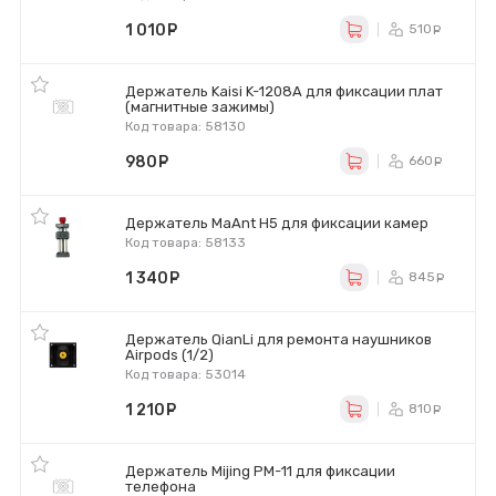
1 010
руб.
510
ру
Держатель Kaisi K-1208A для фиксации плат
(магнитные зажимы)
Код товара: 58130
980
руб.
660
ру
Держатель MaAnt H5 для фиксации камер
Код товара: 58133
1 340
руб.
845
ру
Держатель QianLi для ремонта наушников
Airpods (1/2)
Код товара: 53014
1 210
руб.
810
ру
Держатель Mijing PM-11 для фиксации
телефона