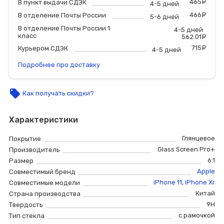
465
р
В пункт выдачи СДЭК
4-5 дней
466
р
В отделение Почты России
5-6 дней
В отделение Почты России 1
4-5 дней
класс
562.01
р
715
р
Курьером СДЭК
4-5 дней
Подробнее про доставку
local_offer
Как получать скидки?
Характеристики
Глянцевое
Покрытие
Glass Screen Pro+
Производитель
6.1
Размер
Apple
Совместимый бренд
iPhone 11
,
iPhone Xr
Совместимые модели
Китай
Страна производства
9H
Твердость
с рамочкой
Тип стекла