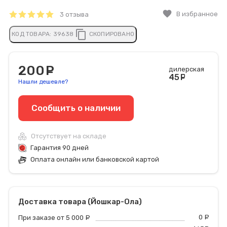
favorite
В избранное
3 отзыва
content_copy
КОД ТОВАРА:
39638
СКОПИРОВАНО
200
руб.
дилерская
45
руб
Нашли дешевле?
Сообщить o наличии
Отсутствует на складе
Гарантия 90 дней
Оплата онлайн или банковской картой
Доставка товара (Йошкар-Ола)
0
р
При заказе от 5 000
руб.