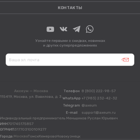
КОНТАКТЫ
Узнайте первыми о скидках, новинках
и других суперпредложениях
Аксеум — Москва
Телефон
8 (800) 222-98-57
115419, Москва, ул. Вавилова, д. 3
WhatsApp
+7 (983) 232-42-32
Telegram
@axeum
E-mail
support@axeum.ru
Индивидуальный предприниматель Меньшиков Руслан Юрьевич
ИНН
701745175857
ОГРНИП
317703100109277
Города:
Москва
Томск
Кемерово
Новокузнецк