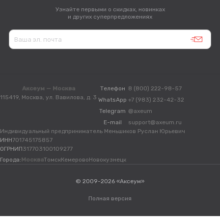
Узнайте первыми о скидках, новинках
и других суперпредложениях
Аксеум — Москва
Телефон
8 (800) 222-98-57
115419, Москва, ул. Вавилова, д. 3
WhatsApp
+7 (983) 232-42-32
Telegram
@axeum
E-mail
support@axeum.ru
Индивидуальный предприниматель Меньшиков Руслан Юрьевич
ИНН
701745175857
ОГРНИП
317703100109277
Города:
Москва
Томск
Кемерово
Новокузнецк
© 2009-2026 «Аксеум»
Полная версия