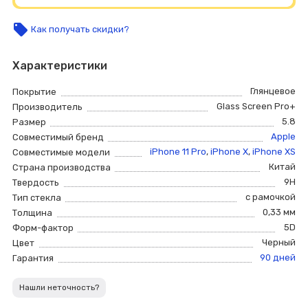
local_offer
Как получать скидки?
Характеристики
Глянцевое
Покрытие
Glass Screen Pro+
Производитель
5.8
Размер
Apple
Совместимый бренд
iPhone 11 Pro
,
iPhone X
,
iPhone XS
Совместимые модели
Китай
Страна производства
9H
Твердость
с рамочкой
Тип стекла
0,33 мм
Толщина
5D
Форм-фактор
Черный
Цвет
90 дней
Гарантия
Нашли неточность?