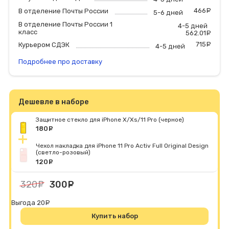
466
р
В отделение Почты России
5-6 дней
В отделение Почты России 1
4-5 дней
класс
562.01
р
715
р
Курьером СДЭК
4-5 дней
Подробнее про доставку
Дешевле в наборе
Защитное стекло для iPhone X/Xs/11 Pro (черное)
180
руб.
Чехол накладка для iPhone 11 Pro Activ Full Original Design
(светло-розовый)
120
руб.
320
руб.
300
руб.
Выгода 20
руб.
Купить набор