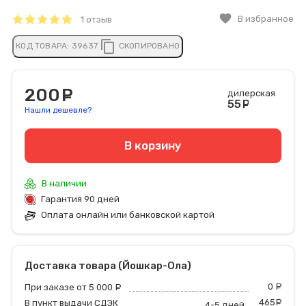
favorite
В избранное
1 отзыв
content_copy
КОД ТОВАРА:
39637
СКОПИРОВАНО
200
руб.
дилерская
55
руб
Нашли дешевле?
В корзину
В наличии
Гарантия 90 дней
Оплата онлайн или банковской картой
Доставка товара (Йошкар-Ола)
0
р
При заказе от 5 000
руб.
465
р
В пункт выдачи СДЭК
4-5 дней