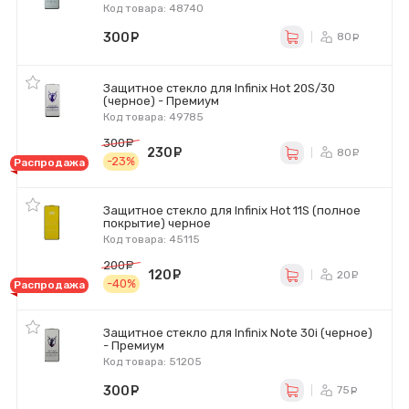
Код товара: 48740
300
руб.
80
ру
Защитное стекло для Infinix Hot 20S/30
(черное) - Премиум
Код товара: 49785
300
руб.
230
руб.
80
ру
-23%
Распродажа
Защитное стекло для Infinix Hot 11S (полное
покрытие) черное
Код товара: 45115
200
руб.
120
руб.
20
ру
-40%
Распродажа
Защитное стекло для Infinix Note 30i (черное)
- Премиум
Код товара: 51205
300
руб.
75
ру