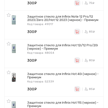
300
руб.
75
ру
Защитное стекло для Infinix Note 12 Pro/12
2023/Zero 20/Hot 12 2023 (черное) - Премиум
Код товара: 49017
300
руб.
85
ру
Защитное стекло для Infinix Hot 12i/12 Pro/20i
(черное) - Премиум
Код товара: 48054
300
руб.
80
ру
Защитное стекло для Infinix Hot 40i (черное) -
Премиум
Код товара: 52339
300
руб.
85
ру
Защитное стекло для Infinix Hot 11S (черное) -
Премиум