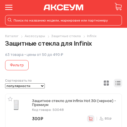
Каталог
Аксессуары
Защитные стекла
Infinix
Защитные стекла для Infinix
63 товара · цены от 50 до 490 ₽
Фильтр
Сортировать по
Защитное стекло для Infinix Hot 30i (черное) -
Премиум
Код товара: 50048
300
руб.
85
ру