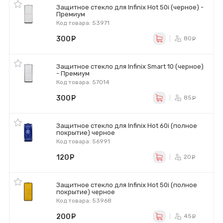
Защитное стекло для Infinix Hot 50i (черное) -
Премиум
Код товара: 53971
300
руб.
80
ру
Защитное стекло для Infinix Smart 10 (черное)
- Премиум
Код товара: 57014
300
руб.
85
ру
Защитное стекло для Infinix Hot 60i (полное
покрытие) черное
Код товара: 56991
120
руб.
20
ру
Защитное стекло для Infinix Hot 50i (полное
покрытие) черное
Код товара: 53968
200
руб.
45
ру