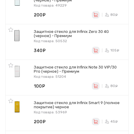
(черное) - Премиум
Код товара: 49229
200
руб.
80
ру
Защитное стекло для Infinix Zero 30 4G
(черное) - Премиум
Код товара: 50532
340
руб.
105
ру
Защитное стекло для Infinix Note 30 VIP/30
Pro (черное) - Премиум
Код товара: 51204
100
руб.
80
ру
Защитное стекло для Infinix Smart 9 (полное
покрытие) черное
Код товара: 53969
200
руб.
45
ру