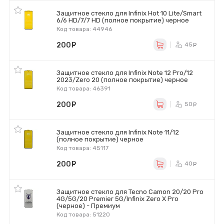
Защитное стекло для Infinix Hot 10 Lite/Smart
6/6 HD/7/7 HD (полное покрытие) черное
Код товара: 44946
200
руб.
45
ру
Защитное стекло для Infinix Note 12 Pro/12
2023/Zero 20 (полное покрытие) черное
Код товара: 46391
200
руб.
50
ру
Защитное стекло для Infinix Note 11/12
(полное покрытие) черное
Код товара: 45117
200
руб.
40
ру
Защитное стекло для Tecno Camon 20/20 Pro
4G/5G/20 Premier 5G/Infinix Zero X Pro
(черное) - Премиум
Код товара: 51220