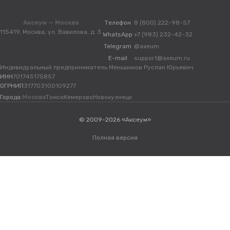
Аксеум — Москва
Телефон
8 (800) 222-98-57
115419, Москва, ул. Вавилова, д. 3
WhatsApp
+7 (983) 232-42-32
Telegram
@axeum
E-mail
support@axeum.ru
Индивидуальный предприниматель Меньшиков Руслан Юрьевич
ИНН
701745175857
ОГРНИП
317703100109277
Города:
Москва
Томск
Кемерово
Новокузнецк
© 2009-2026 «Аксеум»
Полная версия