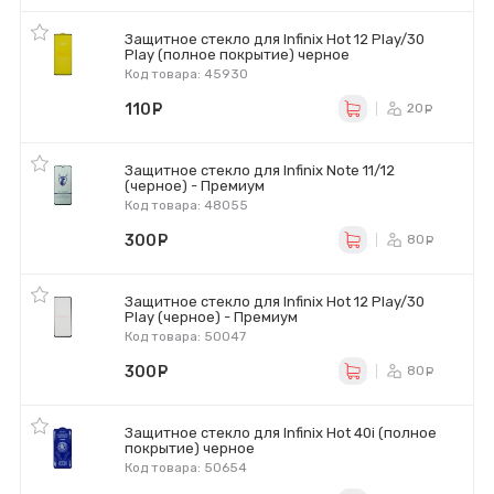
Защитное стекло для Infinix Hot 12 Play/30
Play (полное покрытие) черное
Код товара: 45930
110
руб.
20
ру
Защитное стекло для Infinix Note 11/12
(черное) - Премиум
Код товара: 48055
300
руб.
80
ру
Защитное стекло для Infinix Hot 12 Play/30
Play (черное) - Премиум
Код товара: 50047
300
руб.
80
ру
Защитное стекло для Infinix Hot 40i (полное
покрытие) черное
Код товара: 50654