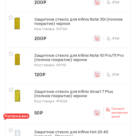
200
руб.
45
ру
Защитное стекло для Infinix Note 30i (полное
покрытие) черное
Код товара: 50136
200
руб.
45
ру
Защитное стекло для Infinix Note 10 Pro/11 Pro
(полное покрытие) черное
Код товара: 45116
120
руб.
20
ру
Защитное стекло для Infinix Smart 7 Plus
(полное покрытие) черное
Код товара: 49226
Сегодня
50
руб.
дилерская
Распродажа
цена!
Защитное стекло для Infinix Hot 20 4G