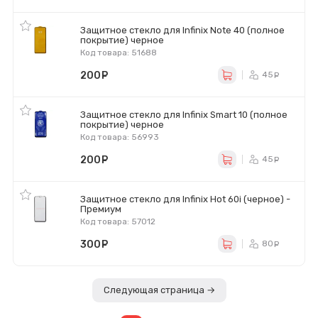
Защитное стекло для Infinix Note 40 (полное
покрытие) черное
Код товара: 51688
200
руб.
45
ру
Защитное стекло для Infinix Smart 10 (полное
покрытие) черное
Код товара: 56993
200
руб.
45
ру
Защитное стекло для Infinix Hot 60i (черное) -
Премиум
Код товара: 57012
300
руб.
80
ру
Следующая страница →