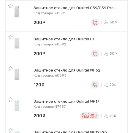
Защитное стекло для Oukitel C59/C59 Pro
Код товара: 60591
200
руб.
50
ру
Защитное стекло для Oukitel G1
Код товара: 60592
200
руб.
50
ру
Защитное стекло для Oukitel WP62
Код товара: 60593
120
руб.
20
ру
Защитное стекло для Oukitel WP17
Код товара: 47457
Сообщить
200
руб.
70
ру
o наличии
Защитное стекло для Oukitel WP12 Pro