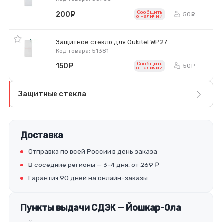
Сообщить
200
руб.
50
ру
o наличии
Защитное стекло для Oukitel WP27
Код товара: 51381
Сообщить
150
руб.
50
ру
o наличии
Защитные стекла
Доставка
Отправка по всей России в день заказа
В соседние регионы — 3–4 дня, от 269 ₽
Гарантия 90 дней на онлайн-заказы
Пункты выдачи СДЭК — Йошкар-Ола