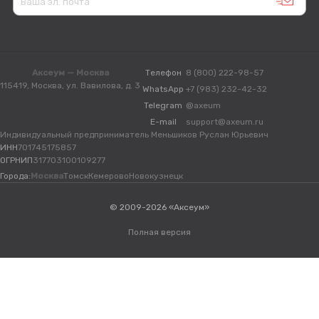
Аксеум — Москва
Телефон
8 (800) 222-98-57
115419, Москва, ул. Вавилова, д. 3
WhatsApp
+7 (983) 232-42-32
Telegram
@axeum
E-mail
support@axeum.ru
Индивидуальный предприниматель Меньшиков Руслан Юрьевич
ИНН
701745175857
ОГРНИП
317703100109277
Города:
Москва
Томск
Кемерово
Новокузнецк
© 2009-2026 «Аксеум»
Полная версия