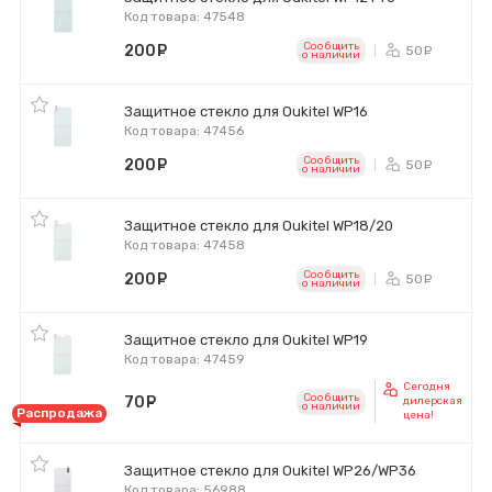
Код товара: 47548
Сообщить
200
руб.
50
ру
o наличии
Защитное стекло для Oukitel WP16
Код товара: 47456
Сообщить
200
руб.
50
ру
o наличии
Защитное стекло для Oukitel WP18/20
Код товара: 47458
Сообщить
200
руб.
50
ру
o наличии
Защитное стекло для Oukitel WP19
Код товара: 47459
Сегодня
Сообщить
70
руб.
дилерская
o наличии
Распродажа
цена!
Защитное стекло для Oukitel WP26/WP36
Код товара: 56988