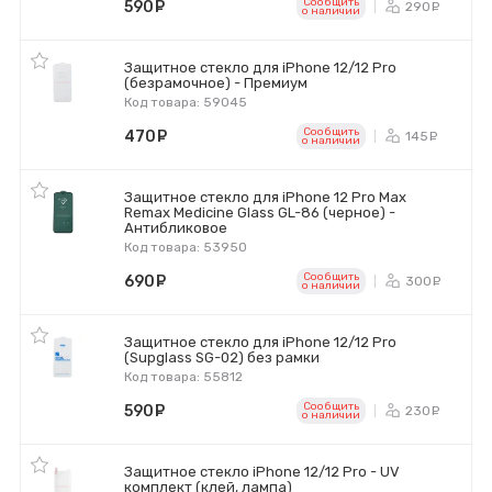
Сообщить
590
руб.
290
ру
o наличии
Защитное стекло для iPhone 12/12 Pro
(безрамочное) - Премиум
Код товара: 59045
Сообщить
470
руб.
145
ру
o наличии
Защитное стекло для iPhone 12 Pro Max
Remax Medicine Glass GL-86 (черное) -
Антибликовое
Код товара: 53950
Сообщить
690
руб.
300
ру
o наличии
Защитное стекло для iPhone 12/12 Pro
(Supglass SG-02) без рамки
Код товара: 55812
Сообщить
590
руб.
230
ру
o наличии
Защитное стекло iPhone 12/12 Pro - UV
комплект (клей, лампа)