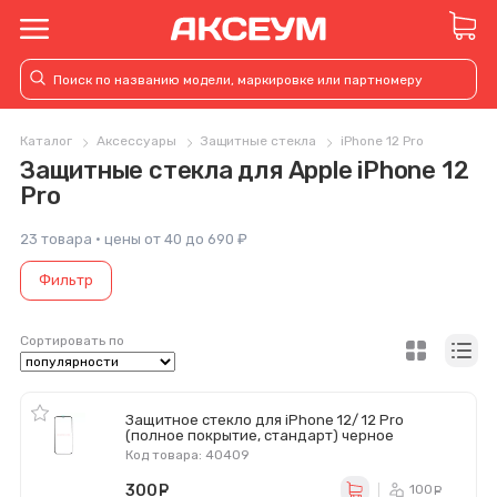
Каталог
Аксессуары
Защитные стекла
iPhone 12 Pro
Защитные стекла для Apple iPhone 12
Pro
23 товара · цены от 40 до 690 ₽
Фильтр
Сортировать по
Защитное стекло для iPhone 12/ 12 Pro
(полное покрытие, стандарт) черное
Код товара: 40409
300
руб.
100
ру