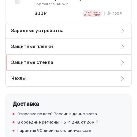
Код товара: 40679
Сообщить
300
руб.
100
ру
o наличии
Зарядные устройства
Защитные пленки
Защитные стекла
Чехлы
Доставка
Отправка по всей России в день заказа
В соседние регионы — 3–4 дня, от 269 ₽
Гарантия 90 дней на онлайн-заказы