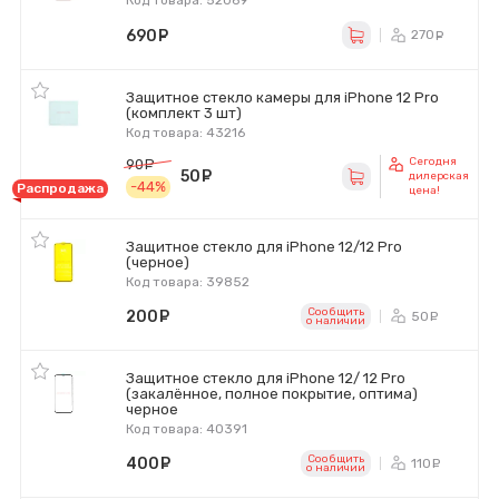
Код товара: 52069
690
руб.
270
ру
Защитное стекло камеры для iPhone 12 Pro
(комплект 3 шт)
Код товара: 43216
Сегодня
90
руб.
50
руб.
дилерская
-44%
Распродажа
цена!
Защитное стекло для iPhone 12/12 Pro
(черное)
Код товара: 39852
Сообщить
200
руб.
50
ру
o наличии
Защитное стекло для iPhone 12/ 12 Pro
(закалённое, полное покрытие, оптима)
черное
Код товара: 40391
Сообщить
400
руб.
110
ру
o наличии