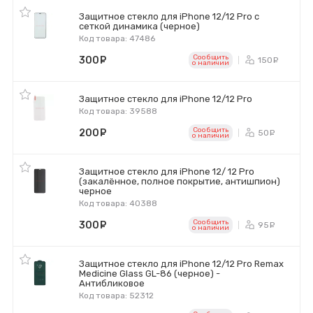
Защитное стекло для iPhone 12/12 Pro с
сеткой динамика (черное)
Код товара: 47486
Сообщить
300
руб.
150
ру
o наличии
Защитное стекло для iPhone 12/12 Pro
Код товара: 39588
Сообщить
200
руб.
50
ру
o наличии
Защитное стекло для iPhone 12/ 12 Pro
(закалённое, полное покрытие, антишпион)
черное
Код товара: 40388
Сообщить
300
руб.
95
ру
o наличии
Защитное стекло для iPhone 12/12 Pro Remax
Medicine Glass GL-86 (черное) -
Антибликовое
Код товара: 52312