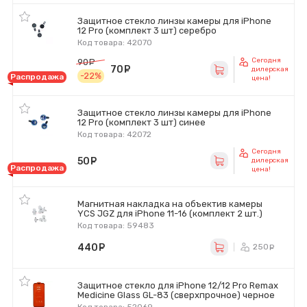
Защитное стекло линзы камеры для iPhone
12 Pro (комплект 3 шт) серебро
Код товара: 42070
Сегодня
90
руб.
70
руб.
дилерская
-22%
Распродажа
цена!
Защитное стекло линзы камеры для iPhone
12 Pro (комплект 3 шт) синее
Код товара: 42072
Сегодня
50
руб.
дилерская
Распродажа
цена!
Магнитная накладка на объектив камеры
YCS JGZ для iPhone 11-16 (комплект 2 шт.)
Код товара: 59483
440
руб.
250
ру
Защитное стекло для iPhone 12/12 Pro Remax
Medicine Glass GL-83 (сверхпрочное) черное