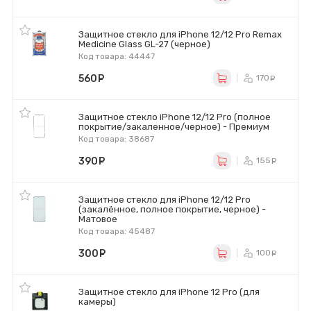
Защитное стекло для iPhone 12/12 Pro Remax
Medicine Glass GL-27 (черное)
Код товара: 44447
560
руб.
170
ру
Защитное стекло iPhone 12/12 Pro (полное
покрытие/закаленное/черное) - Премиум
Код товара: 38687
390
руб.
155
ру
Защитное стекло для iPhone 12/12 Pro
(закалённое, полное покрытие, черное) -
Матовое
Код товара: 45487
300
руб.
100
ру
Защитное стекло для iPhone 12 Pro (для
камеры)