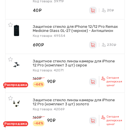
Код товара: 39719
40
руб.
20
ру
Защитное стекло для iPhone 12/12 Pro Remax
Medicine Glass GL-27 (черное) - Антишпион
Код товара: 49554
690
руб.
230
ру
Защитное стекло линзы камеры для iPhone
12 Pro (комплект 3 шт) серое
Код товара: 42071
Сегодня
160
руб.
90
руб.
дилерская
-44%
Распродажа
цена!
Защитное стекло линзы камеры для iPhone
12 Pro (комплект 3 шт) золото
Код товара: 42069
Сегодня
160
руб.
90
руб.
дилерская
-44%
Распродажа
цена!