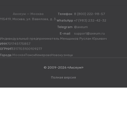
Аксеум — Москва
Телефон
8 (800) 222-98-57
115419, Москва, ул. Вавилова, д. 3
WhatsApp
+7 (983) 232-42-32
Telegram
@axeum
E-mail
support@axeum.ru
Индивидуальный предприниматель Меньшиков Руслан Юрьевич
ИНН
701745175857
ОГРНИП
317703100109277
Города:
Москва
Томск
Кемерово
Новокузнецк
© 2009-2026 «Аксеум»
Полная версия